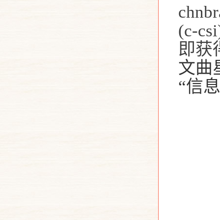
chn
(c-
即获
文曲
“信